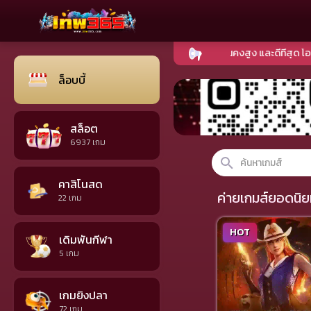
เดิมพันออนไลน์ เทพ365 เว็บเดิมพันสล็อตที่มีความมั่นคงสูง และดีที่สุด โอนจ่ายจ
ล็อบบี้
สล็อต
6937
เกม
คาสิโนสด
ค่ายเกมส์ยอดนิย
22
เกม
HOT
เดิมพันกีฬา
5
เกม
เกมยิงปลา
72
เกม