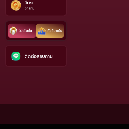
อื่นๆ
34
เกม
โปรโมชั่น
ทัวร์นาเม้น
ติดต่อสอบถาม